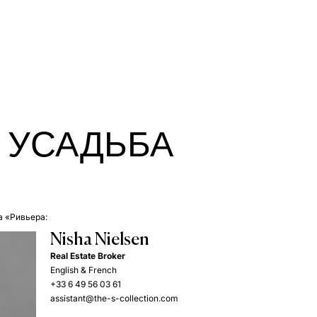
 УСАДЬБА
а «Ривьера:
Nisha Nielsen
Real Estate Broker
English & French
+33 6 49 56 03 61
assistant@the-s-collection.com