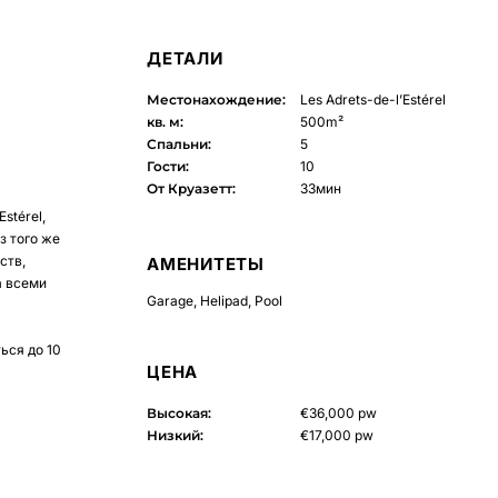
ДЕТАЛИ
Местонахождение:
Les Adrets-de-l’Estérel
кв. м:
500m²
Спальни:
5
Гости:
10
От Круазетт:
33мин
stérel,
з того же
ств,
АМЕНИТЕТЫ
а всеми
Garage
,
Helipad
,
Pool
ься до 10
ЦЕНА
Высокая:
€36,000 pw
Низкий:
€17,000 pw