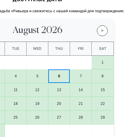
адьба «Ривьера и свяжитесь с нашей командой для подтверждения:
August 2026
>
TUE
WED
THU
FRI
SAT
1
4
5
6
7
8
11
12
13
14
15
18
19
20
21
22
25
26
27
28
29