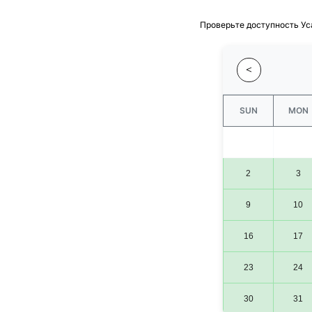
Проверьте доступность Ус
<
SUN
MON
2
3
9
10
16
17
23
24
30
31