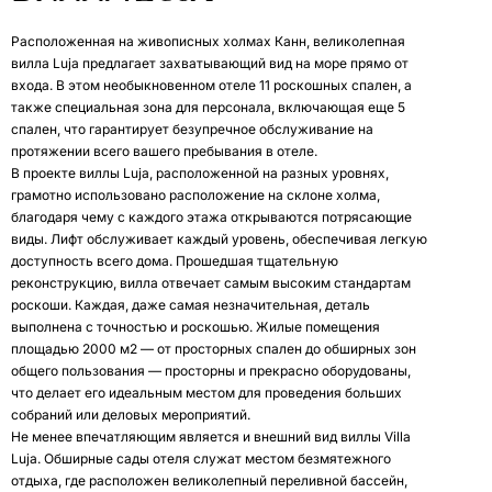
Расположенная на живописных холмах Канн, великолепная
вилла Luja предлагает захватывающий вид на море прямо от
входа. В этом необыкновенном отеле 11 роскошных спален, а
также специальная зона для персонала, включающая еще 5
спален, что гарантирует безупречное обслуживание на
протяжении всего вашего пребывания в отеле.
В проекте виллы Luja, расположенной на разных уровнях,
грамотно использовано расположение на склоне холма,
благодаря чему с каждого этажа открываются потрясающие
виды. Лифт обслуживает каждый уровень, обеспечивая легкую
доступность всего дома. Прошедшая тщательную
реконструкцию, вилла отвечает самым высоким стандартам
роскоши. Каждая, даже самая незначительная, деталь
выполнена с точностью и роскошью. Жилые помещения
площадью 2000 м2 — от просторных спален до обширных зон
общего пользования — просторны и прекрасно оборудованы,
что делает его идеальным местом для проведения больших
собраний или деловых мероприятий.
Не менее впечатляющим является и внешний вид виллы Villa
Luja. Обширные сады отеля служат местом безмятежного
отдыха, где расположен великолепный переливной бассейн,