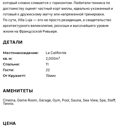
который словно сливается с горизонтом. Любители тенниса по
достоинству оценят частный корт виллы, идеально ухоженный и
готовый к дружескому матчу или напряженной тренировке.
По сути, Villa Luja — это не просто резиденция, а свидетельство
архитектурного великолепия, роскоши и высочайшего уровня
жизни на Французской Ривьере.
ДЕТАЛИ
Местонахождение:
La Californie
кв. м:
2,000m²
Спальни:
11
Гости:
22
От Круазетт:
15мин
АМЕНИТЕТЫ
Cinema
,
Game Room
,
Garage
,
Gym
,
Pool
,
Sauna
,
Sea View
,
Spa
,
Staff
,
Tennis
ЦЕНА