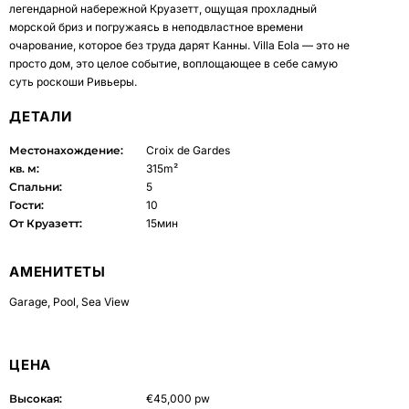
легендарной набережной Круазетт, ощущая прохладный
морской бриз и погружаясь в неподвластное времени
очарование, которое без труда дарят Канны. Villa Eola — это не
просто дом, это целое событие, воплощающее в себе самую
суть роскоши Ривьеры.
ДЕТАЛИ
Местонахождение:
Croix de Gardes
кв. м:
315m²
Спальни:
5
Гости:
10
От Круазетт:
15мин
АМЕНИТЕТЫ
Garage
,
Pool
,
Sea View
ЦЕНА
Высокая:
€45,000 pw