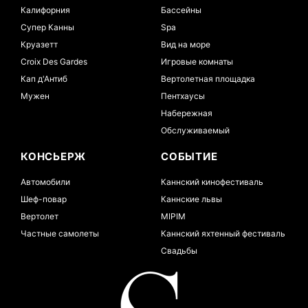
Калифорния
Бассейны
Супер Канны
Spa
Круазетт
Вид на море
Croix Des Gardes
Игровые комнаты
Кап д'Антиб
Вертолетная площадка
Мужен
Пентхаусы
Набережная
Обслуживаемый
КОНСЬЕРЖ
СОБЫТИЕ
Автомобили
Каннский кинофестиваль
Шеф-повар
Каннские львы
Вертолет
MIPIM
Частные самолеты
Каннский яхтенный фестиваль
Свадьбы