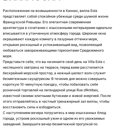
Расположенная на возвышенности в Каннах, вилла Eola
представляет собой спокойное убежище среди шумной жизни
Французской Ривьеры. Его элегантная современная
архитектура в сочетании с изысканными интерьерами идеально
вписывается в утонченную атмосферу города. Широкие окна
окрашивают каждую комнату в лазурные оттенки моря,
открывая роскошный и успокаивающий вид, позволяющий
любоваться завораживающими горизонтами Средиземного
моря.
Представьте себе, что вы начинаете свой день на Villa Eola с
неспешного завтрака на террасе, перед вами расстилается
бескрайний морской простор, а нежный шелест волн служит
безмятежным саундтреком. В течение дня можно совершить
короткую 10-минутную поездку, чтобы побаловать себя
розничной торговлей на легендарной улице Rue d’Antibes,
известной своими элитными бутиками и живой энергией. После
этого отправляйтесь в частный тренажерный зал виллы, чтобы
восстановить силы и взбодриться.
С наступлением вечера погрузитесь в мир изысканных блюд
города, устроив роскошный ужин в одном из его уважаемых
заведений. Завершите вечер безмятежной прогулкой по