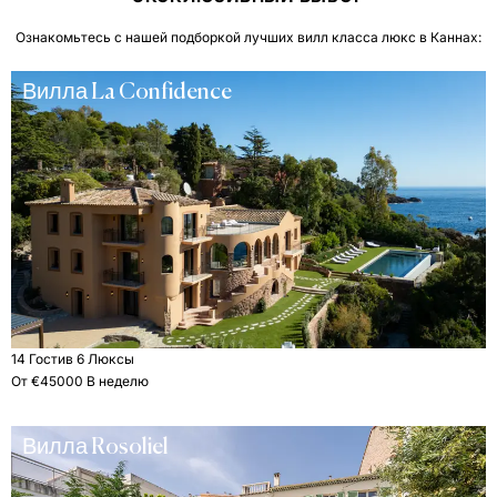
Ознакомьтесь с нашей подборкой лучших вилл класса люкс в Каннах:
Вилла La Confidence
14 Гости
в 6 Люксы
От €45000 В неделю
Вилла Rosoliel