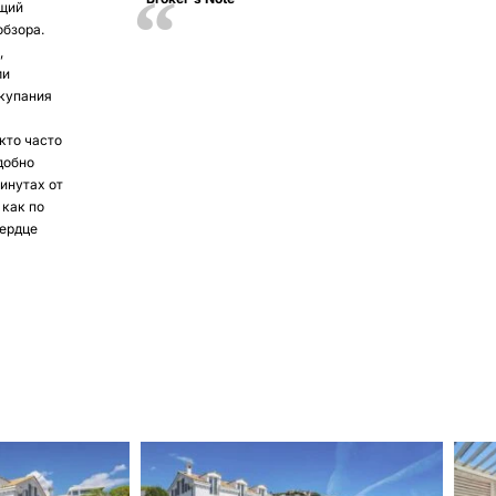
ющий
обзора.
,
ми
купания
кто часто
добно
инутах от
 как по
сердце