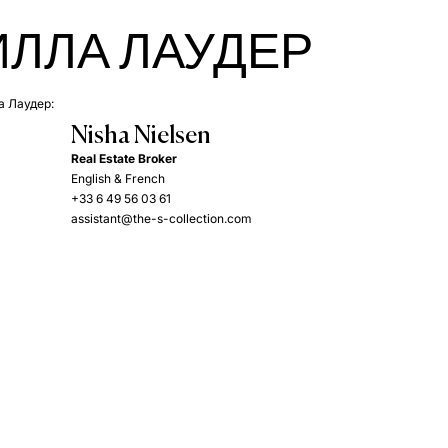
ЛЛА ЛАУДЕР
а Лаудер:
Nisha Nielsen
Real Estate Broker
English & French
+33 6 49 56 03 61
assistant@the-s-collection.com