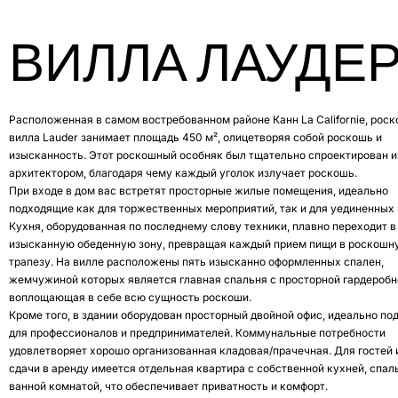
ВИЛЛА ЛАУДЕ
Расположенная в самом востребованном районе Канн La Californie, рос
вилла Lauder занимает площадь 450 м², олицетворяя собой роскошь и
изысканность. Этот роскошный особняк был тщательно спроектирован 
архитектором, благодаря чему каждый уголок излучает роскошь.
При входе в дом вас встретят просторные жилые помещения, идеально
подходящие как для торжественных мероприятий, так и для уединенных 
Кухня, оборудованная по последнему слову техники, плавно переходит в
изысканную обеденную зону, превращая каждый прием пищи в роскошн
трапезу. На вилле расположены пять изысканно оформленных спален,
жемчужиной которых является главная спальня с просторной гардеробн
воплощающая в себе всю сущность роскоши.
Кроме того, в здании оборудован просторный двойной офис, идеально п
для профессионалов и предпринимателей. Коммунальные потребности
удовлетворяет хорошо организованная кладовая/прачечная. Для гостей 
сдачи в аренду имеется отдельная квартира с собственной кухней, спал
ванной комнатой, что обеспечивает приватность и комфорт.