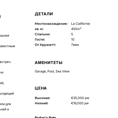
ДЕТАЛИ
Р
Местонахождение:
La Californie
кв. м:
450m²
Спальни:
5
кошная
Гости:
10
От Круазетт:
7мин
известным
встреч.
АМЕНИТЕТЫ
Garage
,
Pool
,
Sea View
ую
ой,
ЦЕНА
одходящий
Высокая:
€35,000 pw
Низкий:
€16,000 pw
или для
ьней и
Broker's Note