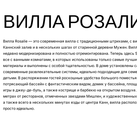
ВИЛЛА РОЗАЛ
Вилла Rosalie — это современная вилла с традиционными штрихами, с в
Каннский залив и в нескольких шагах от старинной деревни Мужен. Вил
недавно модернизирована и полностью отремонтирована. Теперь здесь 5
все с ванными комнатами, в которых использованы только самые лучши
материалы и выполнены с особой тщательностью. В доме установлены 
современные развлекательные системы, идеально подходящие для семе
детьми. В распоряжении гостей роскошные удобства большого поместья
потрясающий бассейн с фантастическим видом, домик у бассейна, площ
игры в джеу-де-буль, а также кострище и барбекю на открытом воздухе.
метрах от ресторанов, отмеченных звездами Мишлен, и художественных
а также всего в нескольких минутах езды от центра Канн, вилла распол
просто идеально.