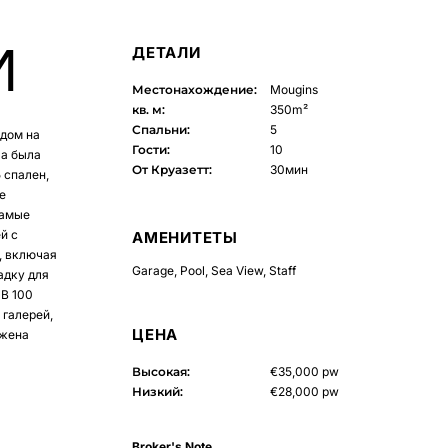
ДЕТАЛИ
И
Местонахождение:
Mougins
кв. м:
350m²
Спальни:
5
идом на
Гости:
10
ла была
От Круазетт:
30мин
 спален,
е
самые
й с
АМЕНИТЕТЫ
, включая
Garage
,
Pool
,
Sea View
,
Staff
адку для
 В 100
 галерей,
ЦЕНА
ожена
Высокая:
€35,000 pw
Низкий:
€28,000 pw
Broker's Note