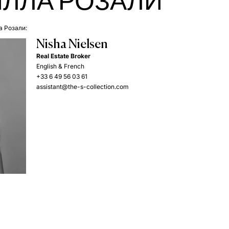
ЛЛА РОЗАЛИ
а Розали:
Nisha Nielsen
Real Estate Broker
English & French
+33 6 49 56 03 61
assistant@the-s-collection.com