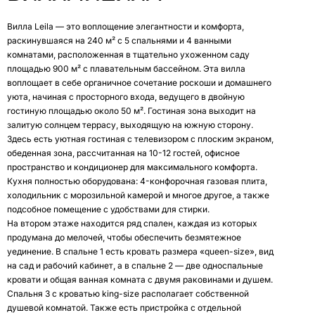
Вилла Leila — это воплощение элегантности и комфорта,
раскинувшаяся на 240 м² с 5 спальнями и 4 ванными
комнатами, расположенная в тщательно ухоженном саду
площадью 900 м² с плавательным бассейном. Эта вилла
воплощает в себе органичное сочетание роскоши и домашнего
уюта, начиная с просторного входа, ведущего в двойную
гостиную площадью около 50 м². Гостиная зона выходит на
залитую солнцем террасу, выходящую на южную сторону.
Здесь есть уютная гостиная с телевизором с плоским экраном,
обеденная зона, рассчитанная на 10-12 гостей, офисное
пространство и кондиционер для максимального комфорта.
Кухня полностью оборудована: 4-конфорочная газовая плита,
холодильник с морозильной камерой и многое другое, а также
подсобное помещение с удобствами для стирки.
На втором этаже находится ряд спален, каждая из которых
продумана до мелочей, чтобы обеспечить безмятежное
уединение. В спальне 1 есть кровать размера «queen-size», вид
на сад и рабочий кабинет, а в спальне 2 — две односпальные
кровати и общая ванная комната с двумя раковинами и душем.
Спальня 3 с кроватью king-size располагает собственной
душевой комнатой. Также есть пристройка с отдельной