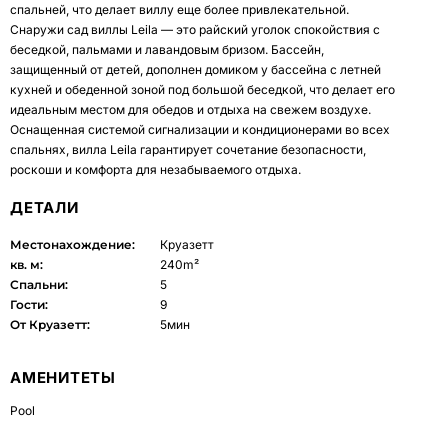
спальней, что делает виллу еще более привлекательной.
Снаружи сад виллы Leila — это райский уголок спокойствия с
беседкой, пальмами и лавандовым бризом. Бассейн,
защищенный от детей, дополнен домиком у бассейна с летней
кухней и обеденной зоной под большой беседкой, что делает его
идеальным местом для обедов и отдыха на свежем воздухе.
Оснащенная системой сигнализации и кондиционерами во всех
спальнях, вилла Leila гарантирует сочетание безопасности,
роскоши и комфорта для незабываемого отдыха.
ДЕТАЛИ
Местонахождение:
Круазетт
кв. м:
240m²
Спальни:
5
Гости:
9
От Круазетт:
5мин
АМЕНИТЕТЫ
Pool