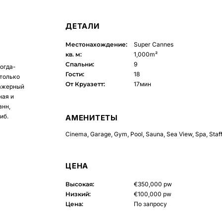
ДЕТАЛИ
Местонахождение:
Super Cannes
кв. м:
1,000m²
Спальни:
9
огда-
Гости:
18
 только
От Круазетт:
17мин
нажерный
ная и
анн,
иб.
АМЕНИТЕТЫ
Cinema
,
Garage
,
Gym
,
Pool
,
Sauna
,
Sea View
,
Spa
,
Staf
ЦЕНА
Высокая:
€350,000 pw
Низкий:
€100,000 pw
Цена:
По запросу