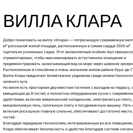
ВИЛЛА КЛАРА
Добро пожаловать на виллу «Клара» — потрясающую современную вилл
м² роскошной жилой площади, расположенную в самом сердце 2500 м²
тщательно ухоженных садов. Этот великолепный особняк был прекрасн
отремонтирован, чтобы максимизировать естественное освещение и
продемонстрировать захватывающий вид на море через широкие эркерн
Расположенная в спокойном и очень желанном жилом районе Круа-де-Г
Вилла Клара предлагает безмятежное уединение среди зелени Каннског
зеленого луга.
На вилле есть просторная двухместная гостиная с выходом на террасу, 
вмещающая до 8 гостей, и полностью оборудованная кухня с современ
удобствами, включая американский холодильник, электрическую плиту,
микроволновую печь, галогенную плиту и посудомоечную машину. Пять 
включая роскошную главную спальню, обеспечивают достаточно места 
гостей.
Благодаря передовым технологиям, интегрированным во все помещения,
Клара обеспечивает безопасность и удобство благодаря системе сигнал