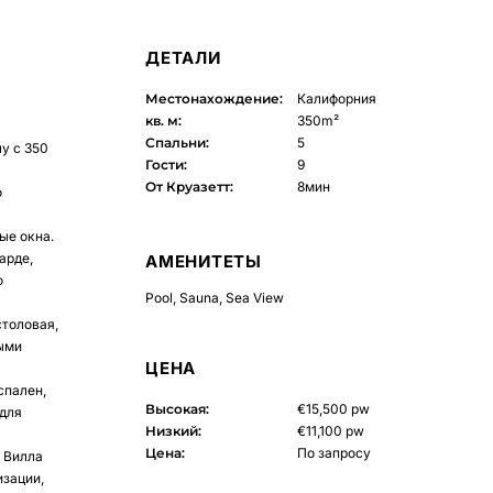
ДЕТАЛИ
Местонахождение:
Калифорния
кв. м:
350m²
Спальни:
5
у с 350
Гости:
9
От Круазетт:
8мин
о
ые окна.
арде,
АМЕНИТЕТЫ
о
Pool
,
Sauna
,
Sea View
столовая,
ными
ЦЕНА
спален,
Высокая:
€15,500 pw
для
Низкий:
€11,100 pw
Цена:
По запросу
 Вилла
изации,