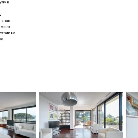
упу в
у
альное
ями от
ствие на
ре.