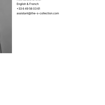
English & French
+33 6 49 56 03 61
assistant@the-s-collection.com