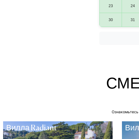
23
24
30
31
СМЕ
Ознакомьтесь 
Вилла Radiant
Вил