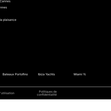
e Cannes
annes
 la plaisance
Bateaux Portofino
Ibiza Yachts
Miami Yachts
Ama
Politiques de
utilisation
confidentialité