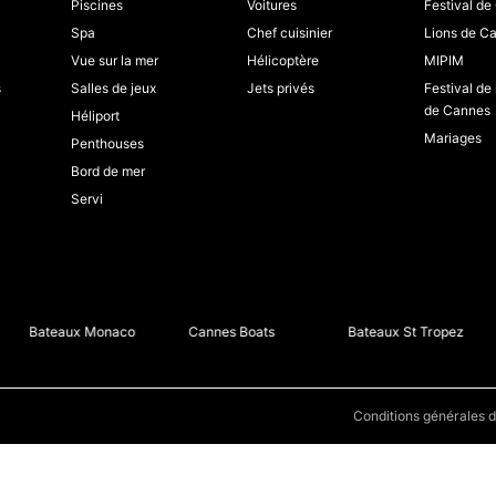
Piscines
Voitures
Festival d
Spa
Chef cuisinier
Lions de C
Vue sur la mer
Hélicoptère
MIPIM
s
Salles de jeux
Jets privés
Festival de
de Cannes
Héliport
Mariages
Penthouses
Bord de mer
Servi
Bateaux Monaco
Cannes Boats
Bateaux St Tropez
Conditions générales d'