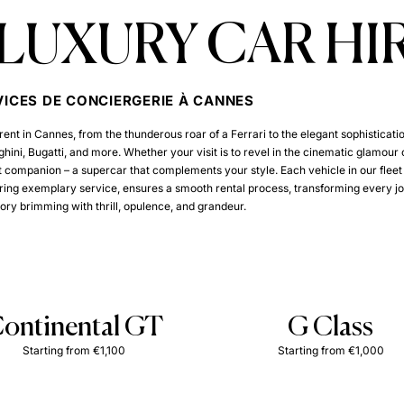
LUXURY CAR HI
VICES DE CONCIERGERIE À CANNES
nt in Cannes, from the thunderous roar of a Ferrari to the elegant sophistication
i, Bugatti, and more. Whether your visit is to revel in the cinematic glamour o
ect companion – a supercar that complements your style. Each vehicle in our flee
ring exemplary service, ensures a smooth rental process, transforming every jo
ry brimming with thrill, opulence, and grandeur.
ontinental GT
G Class
Starting from €1,100
Starting from €1,000