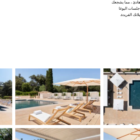
هادئ ، مما يشجعك
 جلسات اليوغا
تك الفريدة.