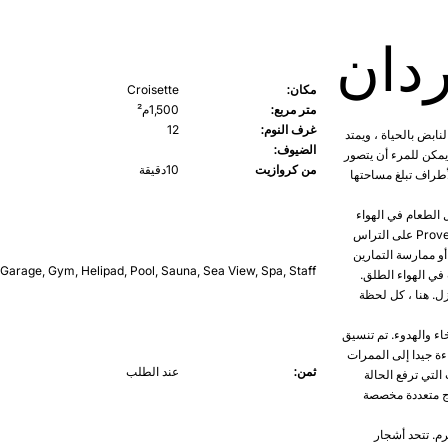
ردان
مكان:
Croisette
متر مربع:
1,500م²
غرف النوم:
12
طقة النابض بالحياة ، ويمتد
الضيوف:
يمكن للمرء أن يتصور
من كروازيت
10دقيقة
لأطراف تبلغ مساحتها
 الطعام في الهواء
الطلق على طاولات طويلة مزينة بأزهار من الحديقة ، واستمتع بطعم Provence Rosé على التراس
 ممارسة التمارين
Garage
,
Gym
,
Helipad
,
Pool
,
Sauna
,
Sea View
,
Spa
,
Staff
 في الهواء الطلق.
ل. هنا ، كل لحظة
 من الاسترخاء والهدوء. تم تنسيق
ءة جيدا إلى الممرات
ثمن:
عند الطلب
التي ترفع الحالة
لاج متعددة مخصصة
م. تتحد أشجار