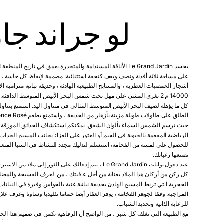
لو جراند جا
يجسد Le Grand Jardin الأناقة المستدامة والمتجذرة بعمق في تاريخ المن
على مساحة ثلاثة أفدنة ونصف ويقف كتحفة استثنائية. مصممة لإيقاظ كل حاسة ، 
أشجار الحمضيات العطرية ، والمسابح الطبيعية الهادئة ، وحديقة نباتية مترامية ا
14000 م 2 تغري المشي على مهل تحت شمس البحر الأبيض المتوسط الدافئة.
كل ما يؤهله لصيف البحر الأبيض المتوسط المثالي في متناول اليد. استمتع بتناول
حيث ترسم الشمس السماء بألوان الشفق. يمكنكم استكشاف الحدائق المورقة أو
الرياضية المفعمة بالحيوية في الجيم أو العثور على العزاء بجانب المسبح الجذاب
للحصول على لمسة من الفخامة، استسلم لتدليك مجدد للنشاط في السبا المنعز
تصنعها رغباتك.
عند دخول بوابات Le Grand Jardin ، يتم إدخالك على الفور إلى ملاذ
كل ركن من أركان هذا الملاذ بعناية من أجل عافيتك ، من الغرف الفسيحة والمضا
الحجرية التي تربط المسبح الهادئ بحديقة نباتية غنية بالحواس وفيرة في النباتات 
المزاجية. وفقا لجوهر الفخامة ، يوفر العقار أيضا حماما تقليديا وساونا وغرف ع
للرعاية الذاتية وتجديد الشباب.
مع الطبيعة التي تغلف كل شبر ، من الواضح أن الرفاهية تكمن في صميم هذا الحر