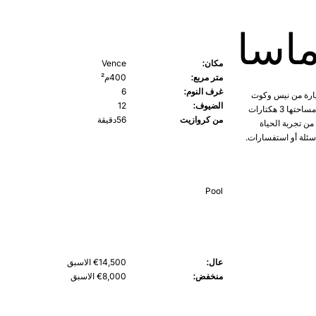
ماسا
مكان:
Vence
متر مربع:
400م²
غرف النوم:
6
 في جنوب فرنسا، على بعد 20 دقيقة بالسيارة من نيس وكوت
الضيوف:
12
دازور. سوف تغمرك فيلا ماسا بأجواء بروفانس الحقيقية. حديقة خاصة كبيرة تبلغ مساحتها 3 هكتارات
من كروازيت
56دقيقة
 تجربة الحياة
 أسئلة أو استفسارات.
Pool
عال:
€14,500 الاسبق
منخفض:
€8,000 الاسبق