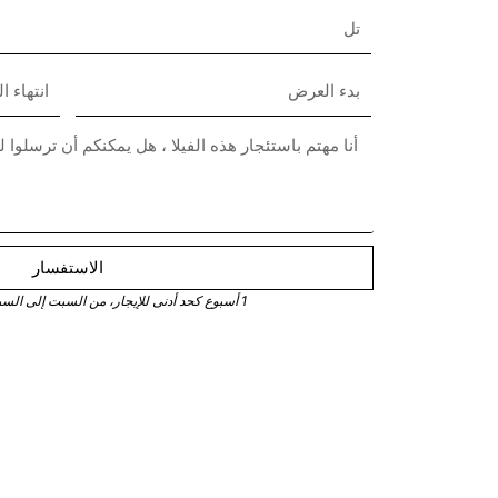
الاستفسار
1 أسبوع كحد أدنى للإيجار، من السبت إلى السبت في موسم الذروة