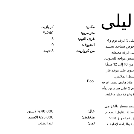
 ليلى
مكان:
كروازيت
متر مربع:
240م²
غرف النوم:
5
تمثل فيلا ليلى مثالاً للأناقة والراحة، وتمتد على مساحة 240 مترًا مربعًا وتحتوي على 5 غرف نوم و4
الضيوف:
9
انتها بعناية وتضم حوض سباحة. تجسد
من كروازيت
5دقيقة
 إلى غرفة معيشة
لى تراس مشمس مواجه للجنوب،
وتوفر صالة مريحة مع تلفزيون بشاشة مسطحة ومنطقة لتناول الطعام تستوعب من 10 إلى 12 ضيفًا
حتوي على موقد غاز
سيل الملابس.
Pool
لاذ هادئ. تتميز غرفة
النوم 1 بسرير كوين وإطلالات على الحديقة ومنطقة مكتب، بينما تحتوي غرفة النوم 2 على سريرين توأم
حتوي غرفة النوم 3 على سرير كينغ وغرفة دش داخلية.
نسيم معطر بالخزامى.
عال:
€40,000 الاسبق
لة لتناول الطعام
منخفض:
€25,000 الاسبق
تحت عريشة كبيرة، مما يجعلها مثالية لتناول الطعام والاسترخاء في الهواء الطلق. تم تجهيز Villa
ثمن:
عند الطلب
ة والراحة لإقامة لا