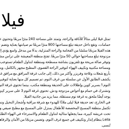
فيلا
حمامات، وتقع داخل حديقة تبلغ مساحتها 900 مترًا مربعًا تم صي
هذه الفيلا مزيجًا سلسًا من الفخامة والراحة المنزلية، بدءًا من مدخل واسع يؤدي
مزدوجة تبلغ مساحتها حوالي 50 مترًا مربعًا. تفتح منطقة المعيشة ع
ومساحة مكتبية وتكييف الهواء لتوفير الراحة القصوى. المطبخ مجهز بالكامل، وي
بأربع شعلات وثلاجة وفريزر وأكثر من ذلك، إلى جانب غرفة المرافق مع مرافق غ
يكشف الطابق الأول عن سلسلة من غرف النوم، تم تصميم كل منها بعناية لتوفير م
وتشترك في حمام مع أحواض مزدوجة ودش. ت
يوجد أيضًا ملحق به غرفة نوم مستقلة، مما يزيد من جاذبية الفيلا.
في الخارج، تعد حديقة فيلا ليلى ملاذًا للهدوء مع شرفة مراقبة وأشجار النخيل و
تكتمل منطقة المسبح المخصصة للأطفال بمنزل على المسبح مع مطبخ صيفي وصا
Leila بنظام إنذار وتكييف في جميع غرف النوم، وتضمن مزيجًا من الأمان والرفاهي
تُنسى.