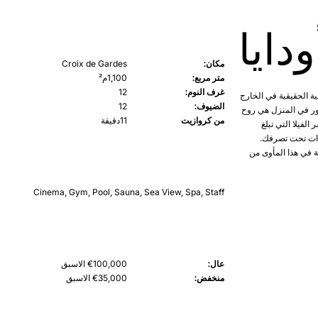
ودايا
مكان:
Croix de Gardes
متر مربع:
1,100م²
غرف النوم:
12
داخلية الحقيقية في الخارج
الضيوف:
12
فور في المنزل هي روح
من كروازيت
11دقيقة
الفيلا التي تبلغ
ث المعدات تحت تصرفك.
 في هذا المأوى من
Cinema
,
Gym
,
Pool
,
Sauna
,
Sea View
,
Spa
,
Staff
عال:
€100,000 الاسبق
منخفض:
€35,000 الاسبق