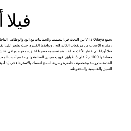
فيلا أ
تجمع Villa Odaya بين البحث في التصميم والجماليات مع الود والوظائف. ال
، مثيرة للإعجاب من مرتفعات الكاتدرائية ، ونوافذها الكبيرة. حيث تشعر على ال
فيلا أودايا. تم اختيار الأثاث بعناية ، وتم تصميمه حصريا لخلق جو فريد وراقي. تنتشر 
مساحتها 1100 م 2 على 5 طوابق. فهو يجمع بين الفخامة والراحة مع أحد
الخدمة مدروسة وشخصية ، حاضرة وسرية. اسمح لنفسك بالاسترخاء في أيد أمينة
التميز والحميمية والمحفوظة.